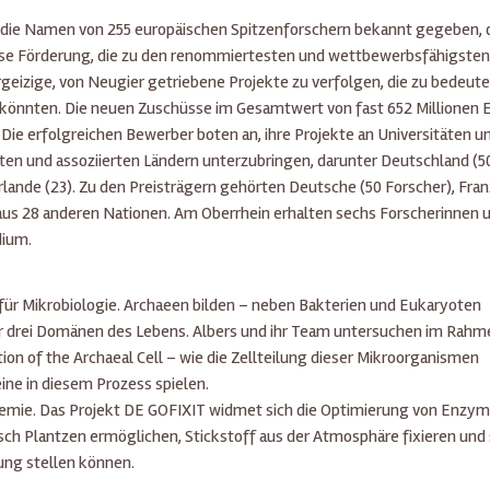
 die Namen von 255 europäischen Spitzenforschern bekannt gegeben, d
ese Förderung, die zu den renommiertesten und wettbewerbsfähigsten
rgeizige, von Neugier getriebene Projekte zu verfolgen, die zu bedeut
könnten. Die neuen Zuschüsse im Gesamtwert von fast 652 Millionen E
ie erfolgreichen Bewerber boten an, ihre Projekte an Universitäten u
en und assoziierten Ländern unterzubringen, darunter Deutschland (5
erlande (23). Zu den Preisträgern gehörten Deutsche (50 Forscher), Fra
ger aus 28 anderen Nationen. Am Oberrhein erhalten sechs Forscherinnen 
dium.
n für Mikrobiologie. Archaeen bilden – neben Bakterien und Eukaryoten
er drei Domänen des Lebens. Albers und ihr Team untersuchen im Rahm
n of the Archaeal Cell – wie die Zellteilung dieser Mikroorganismen
ine in diesem Prozess spielen.
ochemie. Das Projekt DE GOFIXIT widmet sich die Optimierung von Enzy
ch Plantzen ermöglichen, Stickstoff aus der Atmosphäre fixieren und 
ung stellen können.