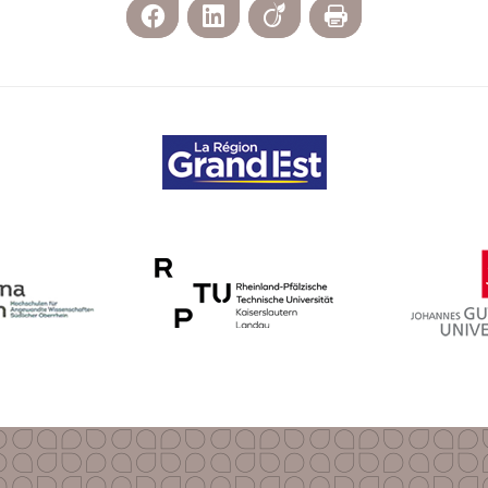
Facebook
LinkedIn
Viadeo
Print