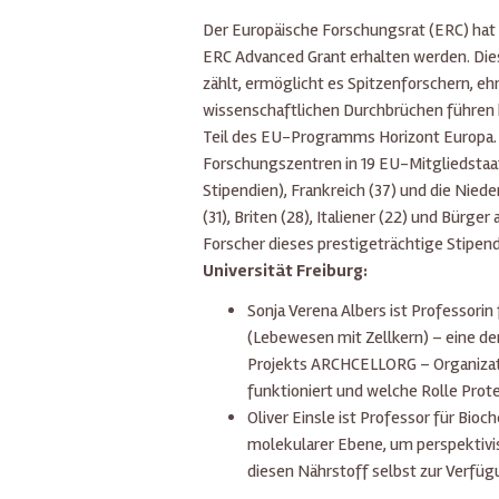
Der Europäische Forschungsrat (ERC) hat
ERC Advanced Grant erhalten werden. Di
zählt, ermöglicht es Spitzenforschern, eh
wissenschaftlichen Durchbrüchen führen 
Teil des EU-Programms Horizont Europa. D
Forschungszentren in 19 EU-Mitgliedstaat
Stipendien), Frankreich (37) und die Nied
(31), Briten (28), Italiener (22) und Bür
Forscher dieses prestigeträchtige Stipen
Universität Freiburg:
Sonja Verena Albers ist Professori
(Lebewesen mit Zellkern) – eine d
Projekts ARCHCELLORG – Organizatio
funktioniert und welche Rolle Prote
Oliver Einsle ist Professor für Bi
molekularer Ebene, um perspektivis
diesen Nährstoff selbst zur Verfüg