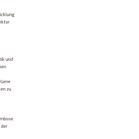
icklung
ektor
tik und
nen
r Gene
sen zu
rombose
 der