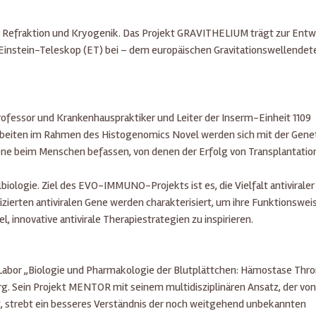
r Refraktion und Kryogenik. Das Projekt GRAVITHELIUM trägt zur Entw
 Einstein-Teleskop (ET) bei – dem europäischen Gravitationswellendet
ofessor und Krankenhauspraktiker und Leiter der Inserm-Einheit 1109
rbeiten im Rahmen des Histogenomics Novel werden sich mit der Gene
gene beim Menschen befassen, von denen der Erfolg von Transplantatio
lbiologie. Ziel des EVO-IMMUNO-Projekts ist es, die Vielfalt antivirale
ifizierten antiviralen Gene werden charakterisiert, um ihre Funktionswei
l, innovative antivirale Therapiestrategien zu inspirieren.
m Labor „Biologie und Pharmakologie der Blutplättchen: Hämostase Th
rg. Sein Projekt MENTOR mit seinem multidisziplinären Ansatz, der von
t, strebt ein besseres Verständnis der noch weitgehend unbekannten