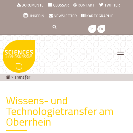
DOKUMENTE
GLOSSAR
KONTAKT
TWITTER
LINKEDIN
NEWSLETTER
KARTOGRAPHIE
Fr
En
>
Transfer
Wissens- und
Technologietransfer am
Oberrhein