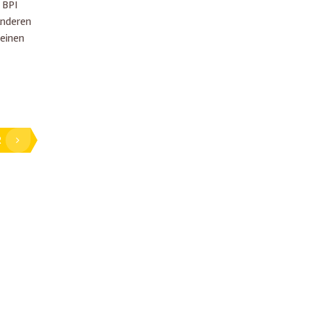
 BPI
anderen
seinen
R