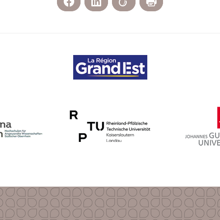
Facebook
LinkedIn
Viadeo
Print