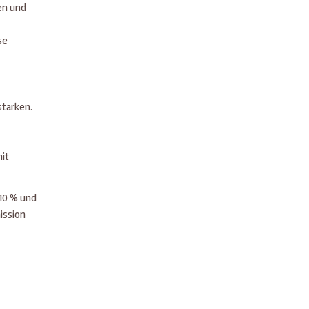
en und
se
stärken.
it
10 % und
ission