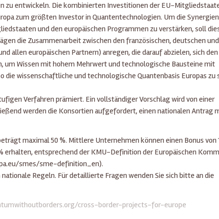
zu entwickeln. Die kombinierten Investitionen der EU-Mitgliedstaat
opa zum größten Investor in Quantentechnologien. Um die Synergien
liedstaaten und den europäischen Programmen zu verstärken, soll die
lägen die Zusammenarbeit zwischen den französischen, deutschen und
 allen europäischen Partnern) anregen, die darauf abzielen, sich den
, um Wissen mit hohem Mehrwert und technologische Bausteine mit
so die wissenschaftliche und technologische Quantenbasis Europas zu 
figen Verfahren prämiert. Ein vollständiger Vorschlag wird von einer
ießend werden die Konsortien aufgefordert, einen nationalen Antrag m
beträgt maximal 50 %. Mittlere Unternehmen können einen Bonus von 
% erhalten, entsprechend der KMU-Definition der Europäischen Komm
opa.eu/smes/sme-definition_en).
nationale Regeln. Für detaillierte Fragen wenden Sie sich bitte an die
tumwithoutborders.org/cross-border-projects-for-europe