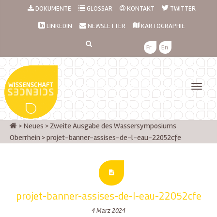
DOKUMENTE
GLOSSAR
KONTAKT
TWITTER
LINKEDIN
NEWSLETTER
KARTOGRAPHIE
Fr
En
>
Neues
>
Zweite Ausgabe des Wassersymposiums
Oberrhein
>
projet-banner-assises-de-l-eau-22052cfe
projet-banner-assises-de-l-eau-22052cfe
4 März 2024