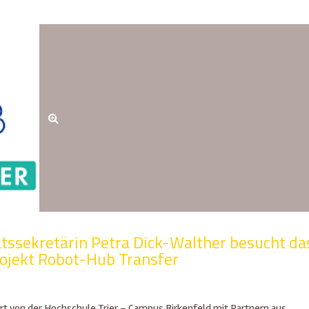
tssekretärin Petra Dick-Walther besucht da
ojekt Robot-Hub Transfer
rt von der Hochschule Trier – Campus Birkenfeld mit Partnern aus