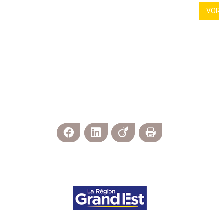
VO
Facebook
LinkedIn
Viadeo
Print