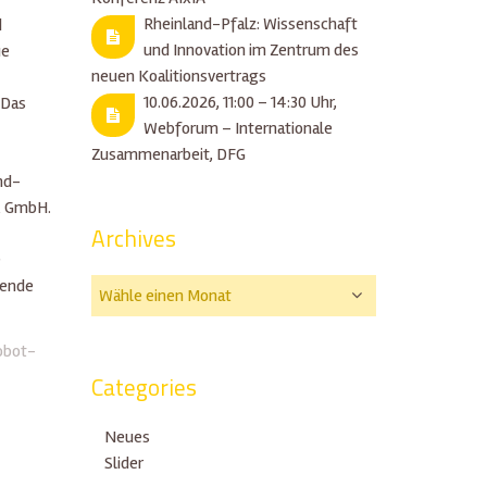
Rheinland-Pfalz: Wissenschaft
d
und Innovation im Zentrum des
ue
neuen Koalitionsvertrags
10.06.2026, 11:00 – 14:30 Uhr,
 Das
Webforum – Internationale
Zusammenarbeit, DFG
nd-
k GmbH.
Archives
e
tende
obot-
Categories
Neues
Slider