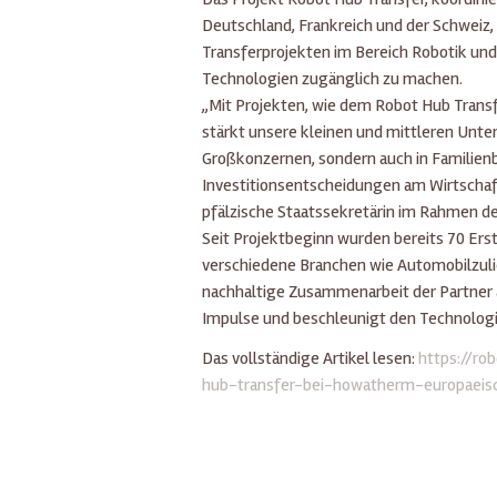
Deutschland, Frankreich und der Schweiz
Transferprojekten im Bereich Robotik un
Technologien zugänglich zu machen.
„Mit Projekten, wie dem Robot Hub Transf
stärkt unsere kleinen und mittleren Unte
Großkonzernen, sondern auch in Familien
Investitionsentscheidungen am Wirtschaft
pfälzische Staatssekretärin im Rahmen 
Seit Projektbeginn wurden bereits 70 Ers
verschiedene Branchen wie Automobilzulie
nachhaltige Zusammenarbeit der Partner 
Impulse und beschleunigt den Technologiet
Das vollständige Artikel lesen:
https://ro
hub-transfer-bei-howatherm-europaeis