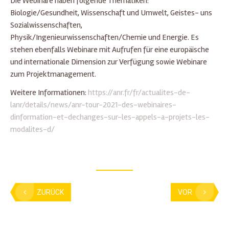
Die Webinare haben folgende Thematiken:
Biologie/Gesundheit, Wissenschaft und Umwelt, Geistes- uns
Sozialwissenschaften,
Physik/Ingenieurwissenschaften/Chemie und Energie. Es
stehen ebenfalls Webinare mit Aufrufen für eine europäische
und internationale Dimension zur Verfügung sowie Webinare
zum Projektmanagement.
Weitere Informationen:
https://anr.fr/fr/actualites-de-
lanr/details/news/anr-tour-2021-des-webinaires-
dinformation-et-dechanges-sur-les-appels-a-projets-les-
modalites-d/
ZURÜCK
VOR