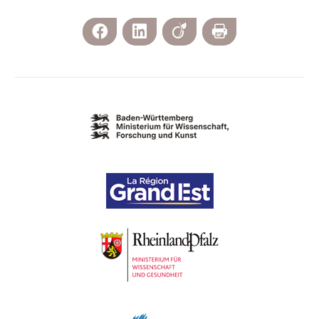
Facebook
LinkedIn
Viadeo
Print