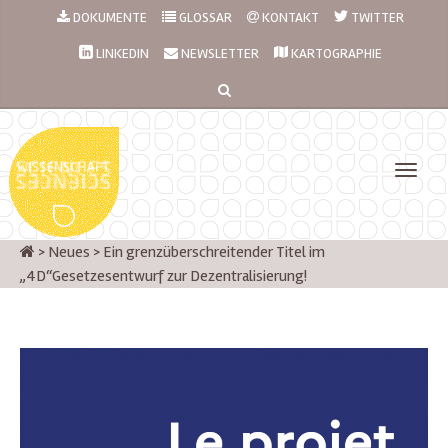
DOKUMENTE
GLOSSAR
KONTAKT
TWITTER
LINKEDIN
NEWSLETTER
KARTOGRAPHIE
>
Neues
>
Ein grenzüberschreitender Titel im
„4D“Gesetzesentwurf zur Dezentralisierung!