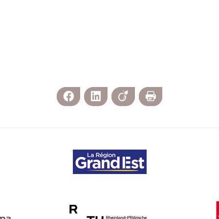
Facebook
LinkedIn
Viadeo
Print