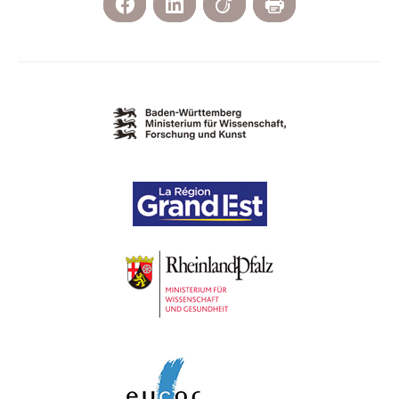
Facebook
LinkedIn
Viadeo
Print