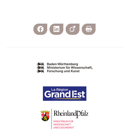
Facebook
LinkedIn
Viadeo
Print