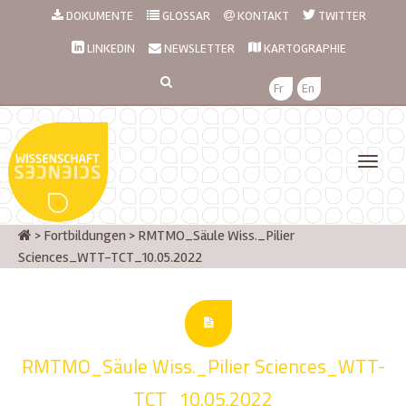
DOKUMENTE
GLOSSAR
KONTAKT
TWITTER
LINKEDIN
NEWSLETTER
KARTOGRAPHIE
Fr
En
>
Fortbildungen
>
RMTMO_Säule Wiss._Pilier
Sciences_WTT-TCT_10.05.2022
RMTMO_Säule Wiss._Pilier Sciences_WTT-
TCT_10.05.2022