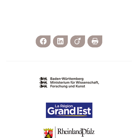
Facebook
LinkedIn
Viadeo
Print