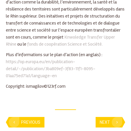
d’action comme la durabilité, l’environnement, la santé et la
résilience des territoires sont particulièrement développés dans
le Rhin supérieur. Des initaitives et projets de structuration du
transfert de connaissances et de technologies et de dialogue
entre science et société sur l’espace européen transfrontalier
sont en cours, comme le projet
Knwoledge Transfer Upper
Rhine
ou le
fonds de coopération Science et Société.
Plus d’informations sur le plan d’action (en anglais) :
https://op.europa.eu/en/publication-
detail/-/publication/3ba809ef-3f83-11f1-8095-
01aa75ed71a1/language-en
Copyright: ismagilov©123rf.com
PREVIOUS
NEXT