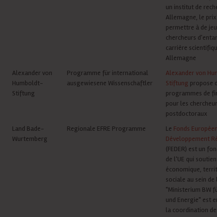
un institut de rec
Allemagne, le prix
permettre à de je
chercheurs d'enta
carrière scientifiq
Allemagne
Alexander von
Programme für international
Alexander von Hu
Humboldt-
ausgewiesene Wissenschaftler
Stiftung
propose 
Stiftung
programmes de f
pour les chercheu
postdoctoraux
Land Bade-
Regionale EFRE Programme
Le
Fonds Européen
Wurtemberg
Développement R
(FEDER) est un fon
de l'UE qui soutie
économique, territ
sociale au sein de 
"Ministerium BW f
und Energie" est 
la coordination de