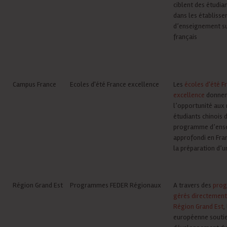
ciblent des étudia
dans les établiss
d’enseignement s
français
Campus France
Ecoles d'été France excellence
Les
écoles d'été F
excellence
donnen
l’opportunité aux 
étudiants chinois 
programme d’ens
approfondi en Fra
la préparation d’u
Région Grand Est
Programmes FEDER Régionaux
A travers des
pro
gérés directement
Région Grand Est
,
européenne soutie