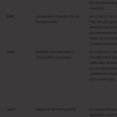
des domaines de p
respectifs
BMBF
„Kopernikus-Projekte für die
Les
projets Copern
Energiewende“
l'une des plus gra
initiatives de rech
gouvernement all
thème de la trans
système énergéti
DAAD
Mobilité internationale et
Ce
programme
vis
coopération numérique
le profil internati
universités allem
un enseignement 
mobilité des étud
par le numérique
DAAD
Angebote für Hochschulen
Les universités en
appliquées sont r