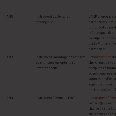
fail via Google Chrome, if this is the
case, please use a different browser.
ANR
Instrument partenariat
L'ANR propose, via
stratégique
partenariats, des
a
projet
dédiés sur 
thématiques de re
identifiées comme 
par la France et le
partenaires
ANR
Instrument "montage de réseaux
Cet
instrument
aid
scientifiques européens et
chercheurs de tout
internationaux"
disciplines à mont
scientifique, préfi
soumission d’un pr
appel européen (
Horizon 2020) ou 
ANR
Instrument "Tremplin ERC"
L'
instrument "Trem
vise à offrir une n
chance de succès 
chercheurs des or