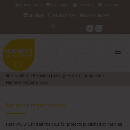
DOWNLOADS
GLOSSARY
CONTACT
TWITTER
LINKEDIN
NEWSLETTER
CARTOGRAPHY
Fr
De
>
Toolbox
>
Research funding
>
Calls for proposal
>
National/regional calls
National/regional calls
Here you will find all the calls for projects published by national