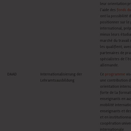
leur orientation p
l'aide des
fonds d
ont la possibilité 
positionner sur le
international, pré
mieux leurs étudia
marché du travail 
les qualifient, ave
partenaires de pra
spécialistes de l'
allemande.
DAAD
Internationalisierung der
Ce
programme
vis
Lehramtsausbildung
une contribution d
orientation intern
forte de la format
enseignants en a
mobilité internati
enseignants et de
et en institutionna
coopération univer
internationale