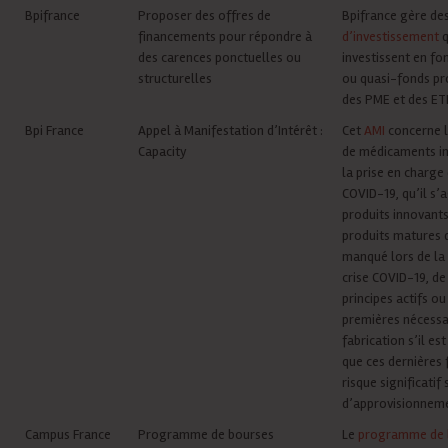
Bpifrance
Proposer des offres de
Bpifrance gère de
financements pour répondre à
d’investissement
q
des carences ponctuelles ou
investissent en fo
structurelles
ou quasi-fonds pr
des PME et des ETI
Bpi France
Appel à Manifestation d’Intérêt :
Cet
AMI
concerne l
Capacity
de médicaments i
la prise en charge
COVID-19, qu’il s’
produits innovants
produits matures 
manqué lors de la
crise COVID-19, de
principes actifs o
premières nécessai
fabrication s’il e
que ces dernières 
risque significatif 
d’approvisionnem
Campus France
Programme de bourses
Le
programme de 