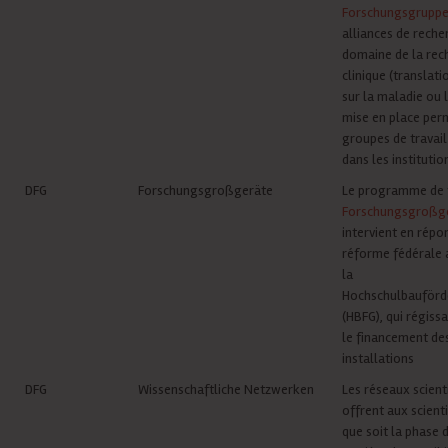
Forschungsgrupp
alliances de reche
domaine de la rec
clinique (translat
sur la maladie ou l
mise en place per
groupes de travail
dans les institutio
DFG
Forschungsgroßgeräte
Le programme de 
Forschungsgroßg
intervient en répo
réforme fédérale 
la
Hochschulbauförd
(HBFG), qui régiss
le financement de
installations
DFG
Wissenschaftliche Netzwerken
Les
réseaux scient
offrent aux scient
que soit la phase 