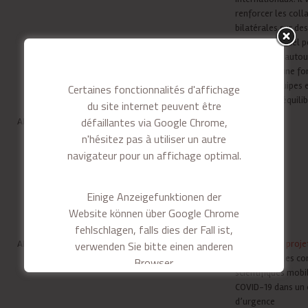
renforcer les coll
bilatérales sur de
d’intérêt mutuel p
partenaires, autou
présentant une fo
entre les équipes 
Certaines fonctionnalités d'affichage
partenariat équilib
du site internet peuvent être
défaillantes via Google Chrome,
ANR
ANR Appel à Projets ouverts
-
2022
n'hésitez pas à utiliser un autre
navigateur pour un affichage optimal.
Einige Anzeigefunktionen der
Website können über Google Chrome
fehlschlagen, falls dies der Fall ist,
ANR
verwenden Sie bitte einen anderen
Appel à projets RA-COVID-19
Ces
appels à proj
rapidement les c
Browser.
scientifiques mobil
COVID-19 dans un
Some website display features may
d’urgence