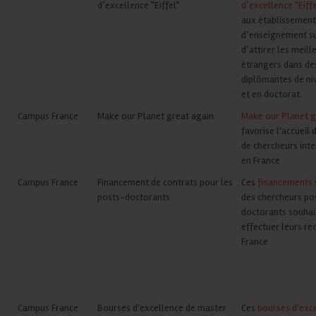
d’excellence "Eiffel"
d’excellence "Eiffe
aux établissement
d’enseignement s
d’attirer les meill
étrangers dans de
diplômantes de ni
et en doctorat.
Campus France
Make our Planet great again
Make our Planet g
favorise l'accueil 
de chercheurs int
en France
Campus France
Financement de contrats pour les
Ces
financements
posts-doctorants
des chercheurs po
doctorants souhai
effectuer leurs re
France
Campus France
Bourses d'excellence de master
Ces
bourses d'exc