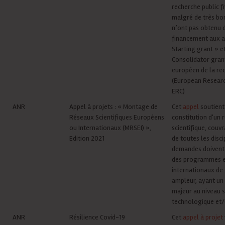
recherche public fr
malgré de très bon
n’ont pas obtenu 
financement aux a
Starting grant » e
Consolidator gran
européen de la re
(European Researc
ERC)
ANR
Appel à projets : « Montage de
Cet
appel
soutient
Réseaux Scientifiques Européens
constitution d'un 
ou Internationaux (MRSEI) »,
scientifique, couvr
Edition 2021
de toutes les disci
demandes doivent
des programmes 
internationaux de
ampleur, ayant un
majeur au niveau s
technologique et/
ANR
Résilience Covid-19
Cet
appel à projet