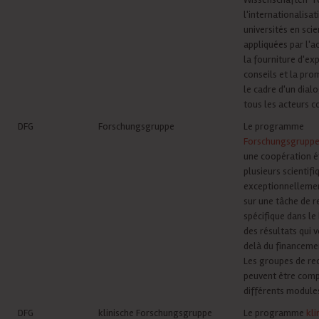
l'internationalisat
universités en sci
appliquées par l'ac
la fourniture d'exp
conseils et la pr
le cadre d'un dial
tous les acteurs 
DFG
Forschungsgruppe
Le programme
Forschungsgrupp
une coopération é
plusieurs scientifi
exceptionnellemen
sur une tâche de 
spécifique dans le
des résultats qui 
delà du financemen
Les groupes de re
peuvent être com
différents module
DFG
klinische Forschungsgruppe
Le programme
kli