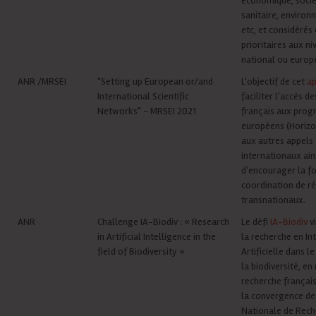
économique, socié
sanitaire, environ
etc, et considéré
prioritaires aux n
national ou europ
ANR /MRSEI
"Setting up European or/and
L'objectif de cet
ap
International Scientific
faciliter l'accès d
Networks" - MRSEI 2021
français aux pro
européens (Horizo
aux autres appels
internationaux ain
d'encourager la fo
coordination de r
transnationaux.
ANR
Challenge IA-Biodiv : « Research
Le défi
IA-Biodiv
vi
in Artificial Intelligence in the
la recherche en In
field of Biodiversity »
Artificielle dans 
la biodiversité, en
recherche français
la convergence de 
Nationale de Rech