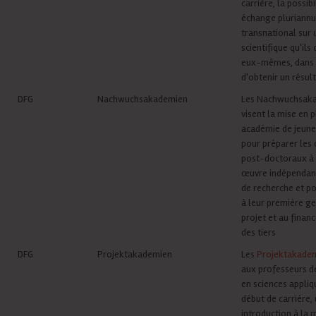
carrière, la possibi
échange pluriannu
transnational sur 
scientifique qu'ils 
eux-mêmes, dans 
d'obtenir un résul
DFG
Nachwuchsakademien
Les
Nachwuchsak
visent la mise en 
académie de jeune
pour préparer les
post-doctoraux à 
œuvre indépendant
de recherche et pou
à leur première ge
projet et au finan
des tiers
DFG
Projektakademien
Les
Projektakade
aux professeurs de
en sciences appliq
début de carrière,
introduction à la 