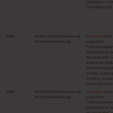
la pratique et orie
l'international (B)
DAAD
Module C (Internationalisierung
Ce
module
en lien 
der Lehramtsausbildung)
programme
"Internationalisie
Hochschulen für 
Wissenschaften" s
mobilité des étudi
universitaires par
qualifiés, quelles 
conditions existan
l'université conce
DAAD
Module D (Internationalisierung
Ce
module
, en lie
der Lehramtsausbildung)
programme
"Internationalisie
Hochschulen für 
Wissenschaften" r