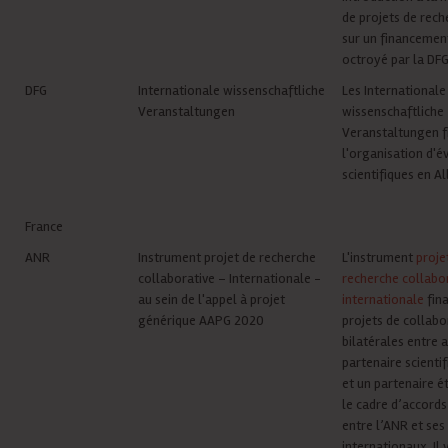
de projets de rec
sur un financement
octroyé par la DF
DFG
Internationale wissenschaftliche
Les
Internationale
Veranstaltungen
wissenschaftliche
Veranstaltungen f
l'organisation d'
scientifiques en 
France
ANR
Instrument projet de recherche
L'instrument
proje
collaborative – Internationale -
recherche collabo
au sein de l'appel à projet
internationale
fin
générique AAPG 2020
projets de collabo
bilatérales entre 
partenaire scienti
et un partenaire é
le cadre d’accords
entre l’ANR et se
internationaux. Il 