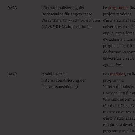
DAAD
Internationalisierung der
Le
programme
fin
Hochschulen für angewandte
projets modèles
Wissenschaften/Fachhochschulen
d'internationalisa
(HAW/FH) HAW.International
universités en sci
appliquées allema
d'étudiants allem
propose une offre 
de formation cont
universités en sci
appliquées.
DAAD
Module A et B
Ces
modules
, en l
(Internationalisierung der
programme
Lehramtsausbildung)
"Internationalisie
Hochschulen für 
Wissenschaften" v
(Continuer) de dév
mettre en œuvre u
d'internationalisat
établir et à dével
programmes d'étu