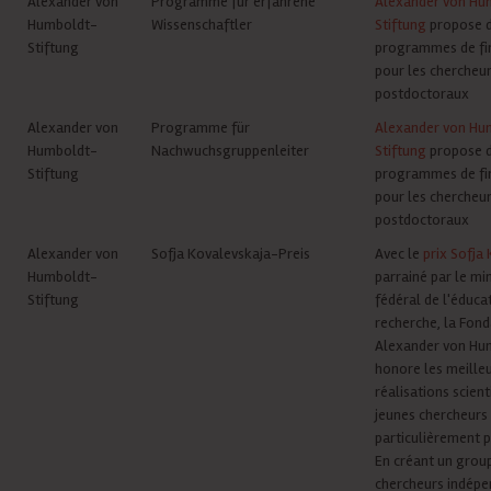
Alexander von
Programme für erfahrene
Alexander von Hu
Humboldt-
Wissenschaftler
Stiftung
propose 
Stiftung
programmes de f
pour les chercheu
postdoctoraux
Alexander von
Programme für
Alexander von Hu
Humboldt-
Nachwuchsgruppenleiter
Stiftung
propose 
Stiftung
programmes de f
pour les chercheu
postdoctoraux
Alexander von
Sofja Kovalevskaja-Preis
Avec le
prix Sofja
Humboldt-
parrainé par le mi
Stiftung
fédéral de l'éducat
recherche, la Fond
Alexander von Hu
honore les meille
réalisations scient
jeunes chercheurs
particulièrement 
En créant un grou
chercheurs indépe