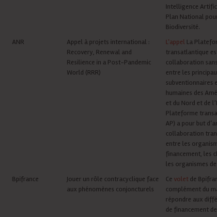
Intelligence Artific
Plan National pour
Biodiversité.
ANR
Appel à projets international :
L'appel
La Platef
Recovery, Renewal and
transatlantique es
Resilience in a Post-Pandemic
collaboration san
World (RRR)
entre les princip
subventionnaires 
humaines des Amé
et du Nord et de l
Plateforme transa
AP) a pour but d’a
collaboration tra
entre les organis
financement, les c
les organismes de
Bpifrance
Jouer un rôle contracyclique face
Ce
volet
de Bpifran
aux phénomènes conjoncturels
complément du m
répondre aux diff
de financement de