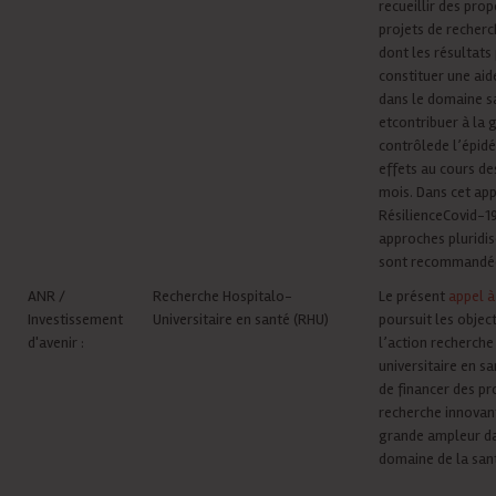
recueillir des prop
projets de recher
dont les résultats
constituer une aide
dans le domaine sa
etcontribuer à la 
contrôlede l’épidé
effets au cours de
mois. Dans cet ap
RésilienceCovid-19
approches pluridis
sont recommandé
ANR /
Recherche Hospitalo-
Le présent
appel à
Investissement
Universitaire en santé (RHU)
poursuit les object
d'avenir :
l’action recherche
universitaire en san
de financer des pr
recherche innovan
grande ampleur da
domaine de la san