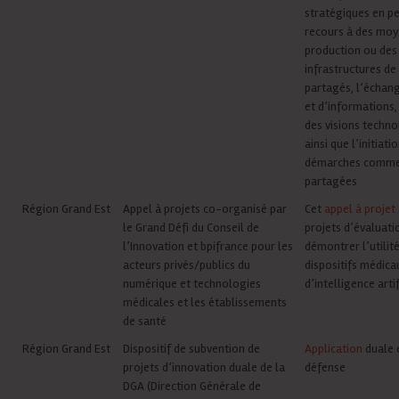
stratégiques en p
recours à des moy
production ou des
infrastructures de
partagés, l’échan
et d’informations,
des visions techno
ainsi que l’initiati
démarches comme
partagées
Région Grand Est
Appel à projets co-organisé par
Cet
appel à projet
le Grand Défi du Conseil de
projets d’évaluati
l’Innovation et bpifrance pour les
démontrer l’utilit
acteurs privés/publics du
dispositifs médica
numérique et technologies
d’intelligence artif
médicales et les établissements
de santé
Région Grand Est
Dispositif de subvention de
Application
duale 
projets d’innovation duale de la
défense
DGA (Direction Générale de