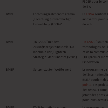
FEDER pour le com
de BW
BMBF
Forschungsrahmenprogramm
Le
FONA
soutient 
„Forschung für Nachhaltige
innovantes pour u
Entwicklung (FONA)“
durable
BMBF
„IKT2020“ mit dem
„IKT2020“
soutien
Zukunftsprojekt Industrie 4.0
technologies de l
innerhalb der „Hightech-
et de la communic
Strategie“ der Bundesregierung
(TIC),premier mot
l'innovation
BMBF
Spitzencluster-Wettbewerb
Le programme de 
de l'internationali
BMBF soutient de
pointe
, des projet
des réseaux comp
jetant des ponts 
pour leurs acteurs
BMBF
IT-Sicherheitsforschung
Le gouvernement 