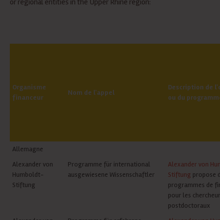
or regional entities in the Upper Rhine region:
Organisme
Description de l
Nom de l'appel
financeur
ou du programm
Allemagne
Alexander von
Programme für international
Alexander von Hu
Humboldt-
ausgewiesene Wissenschaftler
Stiftung
propose 
Stiftung
programmes de f
pour les chercheu
postdoctoraux