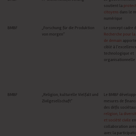
soutient la
protec
citoyens
dans le 
numérique
BMBF
„Forschung für die Produktion
Le concept cadre 
von morgen“
Recherche pour la
de demain
apporte
ciblé à l'excellenc
technologique et
organisationnelle
BMBF
„Religion, kulturelle Vielfalt und
Le BMBF développ
Zivilgesellschaft“
mesures de finan
des défis sociétau
religion, la diversi
et société civile
en
collaboration avec
avec la participati