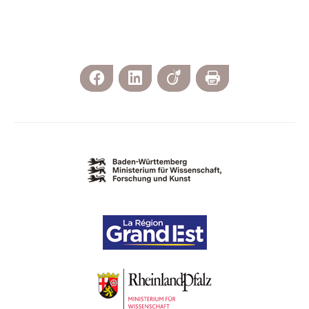
Facebook
LinkedIn
Viadeo
Print