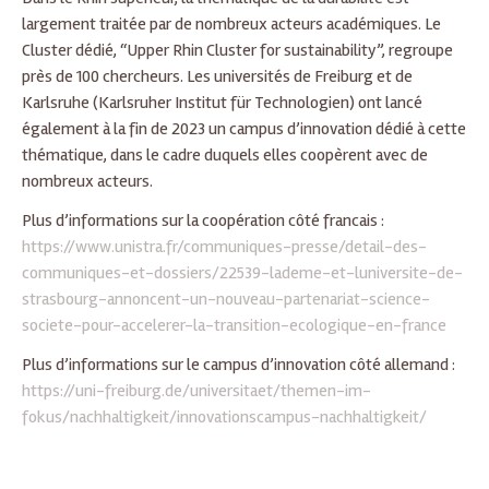
largement traitée par de nombreux acteurs académiques. Le
Cluster dédié, “Upper Rhin Cluster for sustainability”, regroupe
près de 100 chercheurs. Les universités de Freiburg et de
Karlsruhe (Karlsruher Institut für Technologien) ont lancé
également à la fin de 2023 un campus d’innovation dédié à cette
thématique, dans le cadre duquels elles coopèrent avec de
nombreux acteurs.
Plus d’informations sur la coopération côté francais :
https://www.unistra.fr/communiques-presse/detail-des-
communiques-et-dossiers/22539-lademe-et-luniversite-de-
strasbourg-annoncent-un-nouveau-partenariat-science-
societe-pour-accelerer-la-transition-ecologique-en-france
Plus d’informations sur le campus d’innovation côté allemand :
https://uni-freiburg.de/universitaet/themen-im-
fokus/nachhaltigkeit/innovationscampus-nachhaltigkeit/