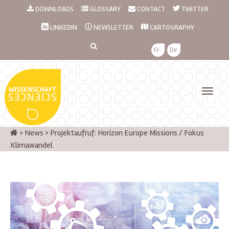
DOWNLOADS
GLOSSARY
CONTACT
TWITTER
LINKEDIN
NEWSLETTER
CARTOGRAPHY
Fr
De
>
News
>
Projektaufruf: Horizon Europe Missions / Fokus
Klimawandel