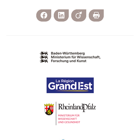
Facebook
LinkedIn
Viadeo
Print