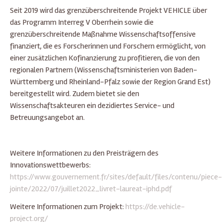
Seit 2019 wird das grenzüberschreitende Projekt VEHICLE über
das Programm Interreg V Oberrhein sowie die
grenzüberschreitende Maßnahme Wissenschaftsoffensive
finanziert, die es Forscherinnen und Forschern ermöglicht, von
einer zusätzlichen Kofinanzierung zu profitieren, die von den
regionalen Partnern (Wissenschaftsministerien von Baden-
Württemberg und Rheinland-Pfalz sowie der Region Grand Est)
bereitgestellt wird. Zudem bietet sie den
Wissenschaftsakteuren ein dezidiertes Service- und
Betreuungsangebot an.
Weitere Informationen zu den Preisträgern des
Innovationswettbewerbs:
https://www.gouvernement.fr/sites/default/files/contenu/piece-
jointe/2022/07/juillet2022_livret-laureat-iphd.pdf
Weitere Informationen zum Projekt:
https://de.vehicle-
project.org/