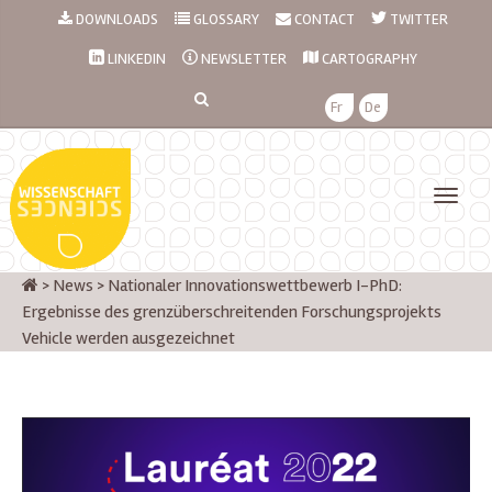
DOWNLOADS
GLOSSARY
CONTACT
TWITTER
LINKEDIN
NEWSLETTER
CARTOGRAPHY
Fr
De
>
News
>
Nationaler Innovationswettbewerb I-PhD:
Ergebnisse des grenzüberschreitenden Forschungsprojekts
Vehicle werden ausgezeichnet