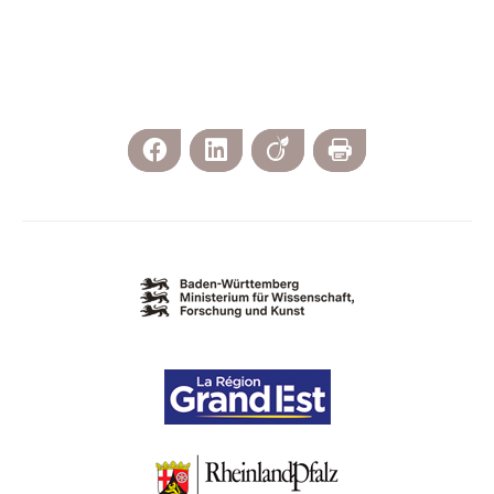
Facebook
LinkedIn
Viadeo
Print