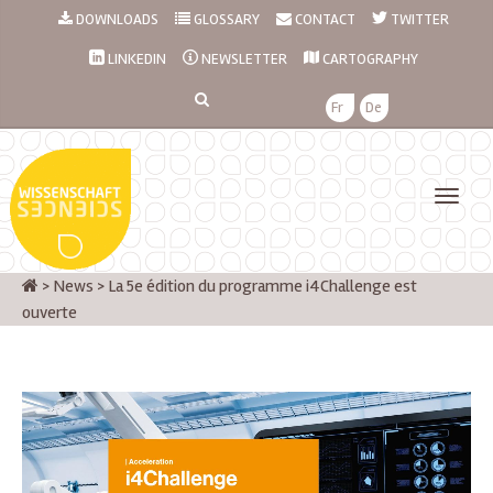
DOWNLOADS
GLOSSARY
CONTACT
TWITTER
LINKEDIN
NEWSLETTER
CARTOGRAPHY
Fr
De
>
News
>
La 5e édition du programme i4Challenge est
ouverte