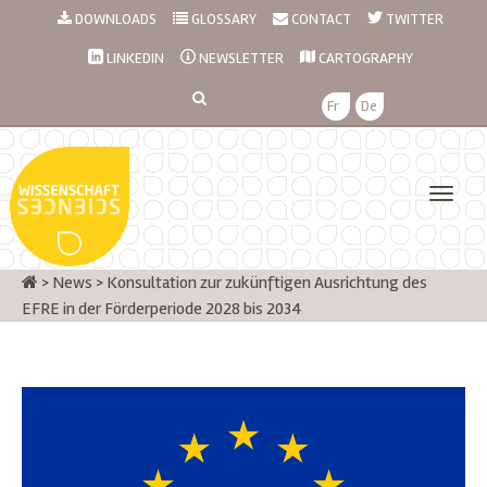
DOWNLOADS
GLOSSARY
CONTACT
TWITTER
LINKEDIN
NEWSLETTER
CARTOGRAPHY
Fr
De
>
News
>
Konsultation zur zukünftigen Ausrichtung des
EFRE in der Förderperiode 2028 bis 2034