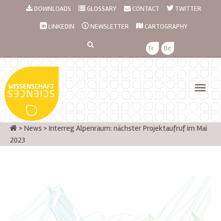
DOWNLOADS
GLOSSARY
CONTACT
TWITTER
LINKEDIN
NEWSLETTER
CARTOGRAPHY
Fr
De
>
News
>
Interreg Alpenraum: nächster Projektaufruf im Mai
2023