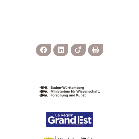
Facebook
LinkedIn
Viadeo
Print