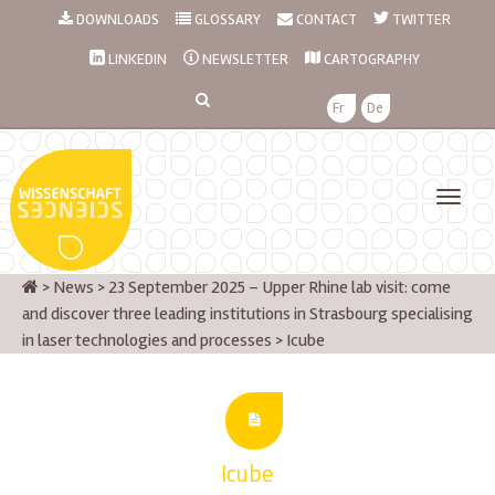
DOWNLOADS
GLOSSARY
CONTACT
TWITTER
LINKEDIN
NEWSLETTER
CARTOGRAPHY
Fr
De
>
News
>
23 September 2025 – Upper Rhine lab visit: come
and discover three leading institutions in Strasbourg specialising
in laser technologies and processes
>
Icube
Icube