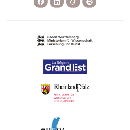
Facebook
LinkedIn
Viadeo
Print