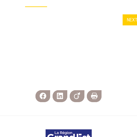
NEX
Facebook
LinkedIn
Viadeo
Print