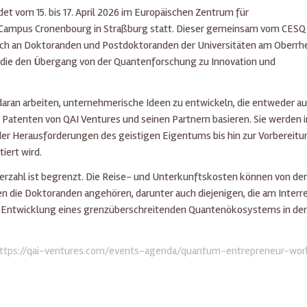
 vom 15. bis 17. April 2026 im Europäischen Zentrum für
Campus Cronenbourg in Straßburg statt. Dieser gemeinsam vom CESQ
ich an Doktoranden und Postdoktoranden der Universitäten am Oberrhe
, die den Übergang von der Quantenforschung zu Innovation und
aran arbeiten, unternehmerische Ideen zu entwickeln, die entweder auf
 Patenten von QAI Ventures und seinen Partnern basieren. Sie werden i
er Herausforderungen des geistigen Eigentums bis hin zur Vorbereitu
iert wird.
erzahl ist begrenzt. Die Reise- und Unterkunftskosten können von de
die Doktoranden angehören, darunter auch diejenigen, die am Interr
die Entwicklung eines grenzüberschreitenden Quantenökosystems in der
ttps://qai-ventures.com/events-agenda/quantum-entrepreneur-wo