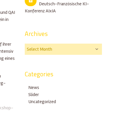
Deutsch-Französische KI-
Konferenz AIxIA
 und QAI
in in
Archives
 ihrer
ntensiv
ng eines
Categories
n
eg-
News
Slider
Uncategorized
rkshop-