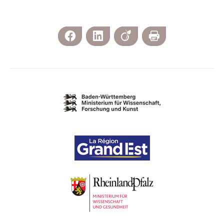
Facebook
LinkedIn
Viadeo
Print