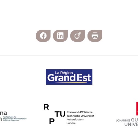
Facebook
LinkedIn
Viadeo
Print