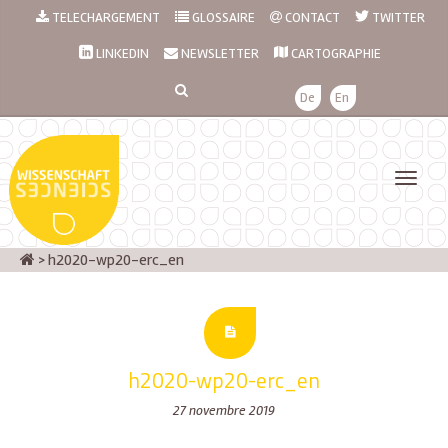
TELECHARGEMENT
GLOSSAIRE
CONTACT
TWITTER
LINKEDIN
NEWSLETTER
CARTOGRAPHIE
De
En
>
h2020-wp20-erc_en
h2020-wp20-erc_en
27 novembre 2019