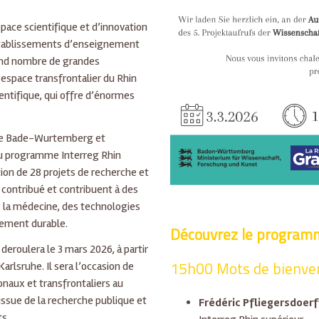
ace scientifique et d’innovation
 établissements d’enseignement
rand nombre de grandes
espace transfrontalier du Rhin
entifique, qui offre d’énormes
 de Bade-Wurtemberg et
 du programme Interreg Rhin
ation de 28 projets de recherche et
t contribué et contribuent à des
 la médecine, des technologies
pement durable.
Découvrez le programm
eroulera le 3 mars 2026, à partir
15h00 Mots de bienven
rlsruhe. Il sera l’occasion de
naux et transfrontaliers au
ssue de la recherche publique et
Frédéric Pfliegersdoerf
ts.