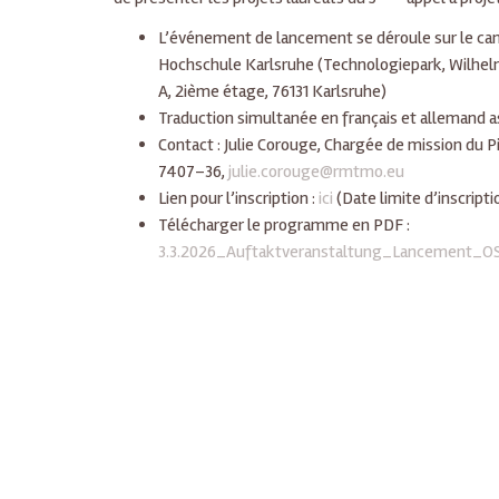
L’événement de lancement se déroule sur le ca
Hochschule Karlsruhe (Technologiepark, Wilhel
A, 2ième étage, 76131 Karlsruhe)
Traduction simultanée en français et allemand 
Contact : Julie Corouge, Chargée de mission du Pil
7407–36,
julie.corouge@rmtmo.eu
Lien pour l’inscription :
ici
(Date limite d’inscripti
Télécharger le programme en PDF :
3.3.2026_Auftaktveranstaltung_Lancement