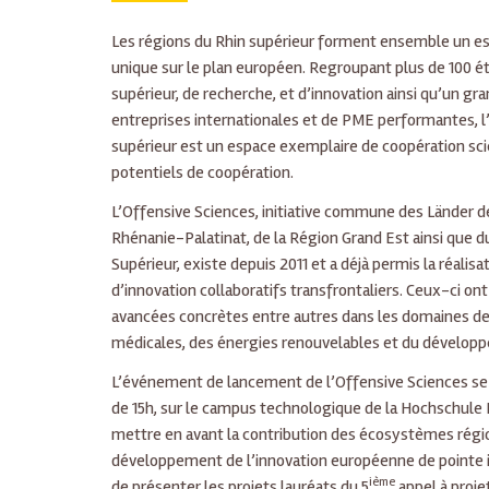
Les régions du Rhin supérieur forment ensemble un esp
unique sur le plan européen. Regroupant plus de 100
supérieur, de recherche, et d’innovation ainsi qu’un g
entreprises internationales et de PME performantes, l’
supérieur est un espace exemplaire de coopération sci
potentiels de coopération.
L’Offensive Sciences, initiative commune des Länder
Rhénanie-Palatinat, de la Région Grand Est ainsi que
Supérieur, existe depuis 2011 et a déjà permis la réalis
d’innovation collaboratifs transfrontaliers. Ceux-ci on
avancées concrètes entre autres dans les domaines de
médicales, des énergies renouvelables et du dévelop
L’événement de lancement de l’Offensive Sciences se d
de 15h, sur le campus technologique de la Hochschule Ka
mettre en avant la contribution des écosystèmes régio
développement de l’innovation européenne de pointe i
ième
de présenter les projets lauréats du 5
appel à proje