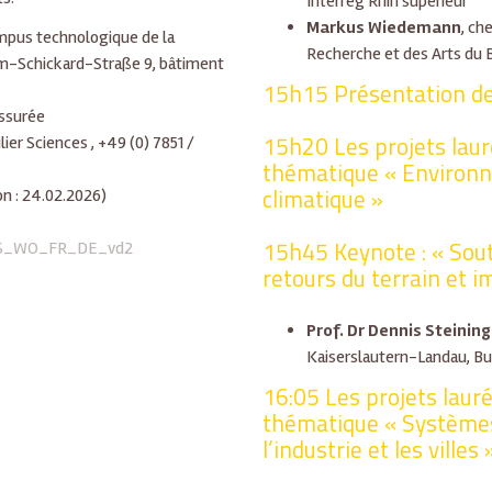
Interreg Rhin supérieur
Markus Wiedemann
, ch
mpus technologique de la
Recherche et des Arts d
m-Schickard-Straße 9, bâtiment
15h15 Présentation de 
assurée
15h20 Les projets laur
ier Sciences , +49 (0) 7851 /
thématique « Environ
climatique »
on : 24.02.2026)
15h45 Keynote : « Souti
_OS_WO_FR_DE_vd2
retours du terrain et i
Prof. Dr Dennis Steining
Kaiserslautern-Landau, Bu
16:05 Les projets laur
thématique « Systèmes
l’industrie et les villes 