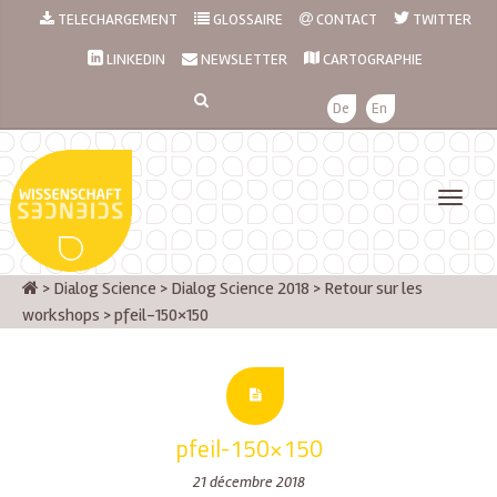
TELECHARGEMENT
GLOSSAIRE
CONTACT
TWITTER
LINKEDIN
NEWSLETTER
CARTOGRAPHIE
De
En
>
Dialog Science
>
Dialog Science 2018
>
Retour sur les
workshops
>
pfeil-150×150
pfeil-150×150
21 décembre 2018