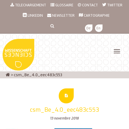
TELECHARGEMENT
GLOSSAIRE
CONTACT
TWITTER
LINKEDIN
NEWSLETTER
CARTOGRAPHIE
De
En
>
csm_Be_4.0_eec483c553
csm_Be_4.0_eec483c553
13 novembre 2018