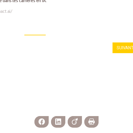
 dans les carrières en IA.
act.ai/
SUIVAN
Facebook
LinkedIn
Viadeo
Imprimer