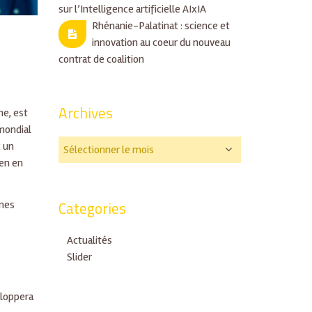
sur l’Intelligence artificielle AIxIA
Rhénanie-Palatinat : science et
innovation au coeur du nouveau
contrat de coalition
Archives
ne, est
 mondial
c un
éen en
Categories
smes
Actualités
Slider
eloppera