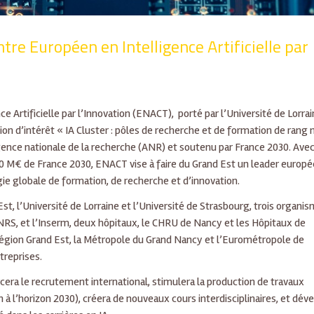
re Européen en Intelligence Artificielle par
 Artificielle par l’Innovation (ENACT), porté par l’Université de Lorrai
ion d’intérêt « IA Cluster : pôles de recherche et de formation de rang
l’Agence nationale de la recherche (ANR) et soutenu par France 2030. Ave
30 M€ de France 2030, ENACT vise à faire du Grand Est un leader europ
égie globale de formation, de recherche et d’innovation.
t, l’Université de Lorraine et l’Université de Strasbourg, trois organi
 CNRS, et l’Inserm, deux hôpitaux, le CHRU de Nancy et les Hôpitaux de
a Région Grand Est, la Métropole du Grand Nancy et l’Eurométropole de
ntreprises.
orcera le recrutement international, stimulera la production de travaux
 à l’horizon 2030), créera de nouveaux cours interdisciplinaires, et dév