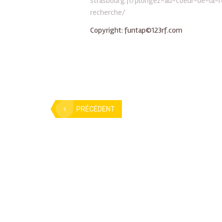
strasbourg.fr/plongez-au-coeur-de-la-
recherche/
Copyright: funtap©123rf.com
PRÉCÉDENT