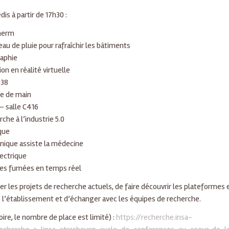
is à partir de 17h30 :
therm
’eau de pluie pour rafraîchir les bâtiments
raphie
n en réalité virtuelle
.38
ée de main
 salle C416
rche à l’industrie 5.0
que
anique assiste la médecine
lectrique
 les fumées en temps réel
r les projets de recherche actuels, de faire découvrir les plateformes 
 l’établissement et d’échanger avec les équipes de recherche.
oire, le nombre de place est limité) :
https://recherche.insa-