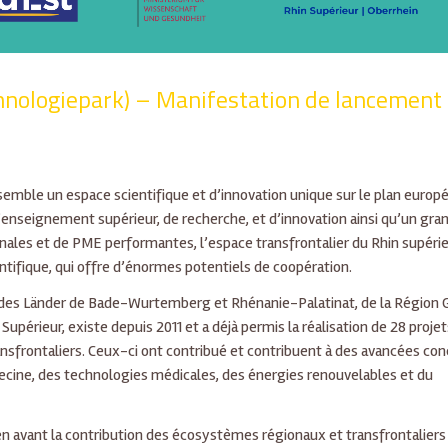
hnologiepark) – Manifestation de lancement
emble un espace scientifique et d’innovation unique sur le plan europ
enseignement supérieur, de recherche, et d’innovation ainsi qu’un gra
ales et de PME performantes, l’espace transfrontalier du Rhin supérie
tifique, qui offre d’énormes potentiels de coopération.
e des Länder de Bade-Wurtemberg et Rhénanie-Palatinat, de la Région 
upérieur, existe depuis 2011 et a déjà permis la réalisation de 28 proje
ansfrontaliers. Ceux-ci ont contribué et contribuent à des avancées co
ecine, des technologies médicales, des énergies renouvelables et du
n avant la contribution des écosystèmes régionaux et transfrontaliers