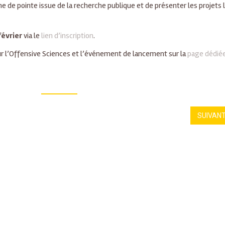
de pointe issue de la recherche publique et de présenter les projets 
février
via le
lien d’inscription
.
ur l’Offensive Sciences et l’événement de lancement sur la
page dédié
SUIVAN