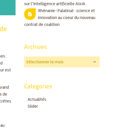
sur l’Intelligence artificielle AIxIA
Rhénanie-Palatinat : science et
innovation au coeur du nouveau
contrat de coalition
 de
Archives
éen.
nd
ur est
Categories
Grand
ts de
Actualités
ncrètes
Slider
 au