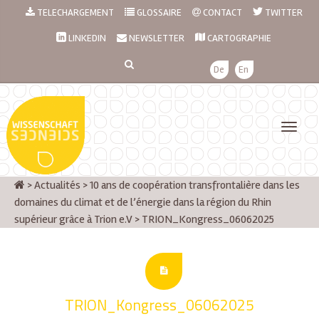
TELECHARGEMENT
GLOSSAIRE
CONTACT
TWITTER
LINKEDIN
NEWSLETTER
CARTOGRAPHIE
De
En
>
Actualités
>
10 ans de coopération transfrontalière dans les
domaines du climat et de l’énergie dans la région du Rhin
supérieur grâce à Trion e.V
>
TRION_Kongress_06062025
TRION_Kongress_06062025