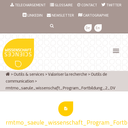
TELECHARGEMENT
GLOSSAIRE
CONTACT
TWITTER
LINKEDIN
NEWSLETTER
CARTOGRAPHIE
De
En
>
Outils & services
>
Valoriser la recherche
>
Outils de
communication
>
rmtmo_saeule_wissenschaft_Program_Fortbildung_2_DV
rmtmo_saeule_wissenschaft_Program_Fortb