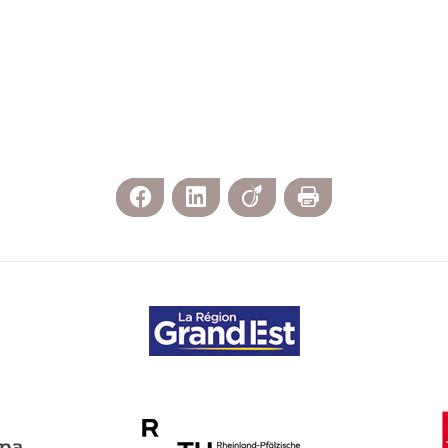
Facebook
LinkedIn
Viadeo
Print